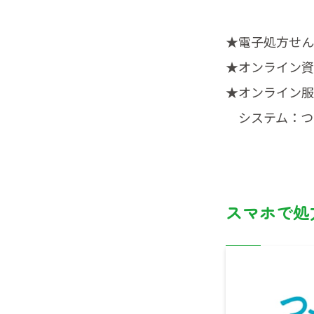
★電子処方せん
★オンライン資
★オンライン服
システム：つな
スマホで処